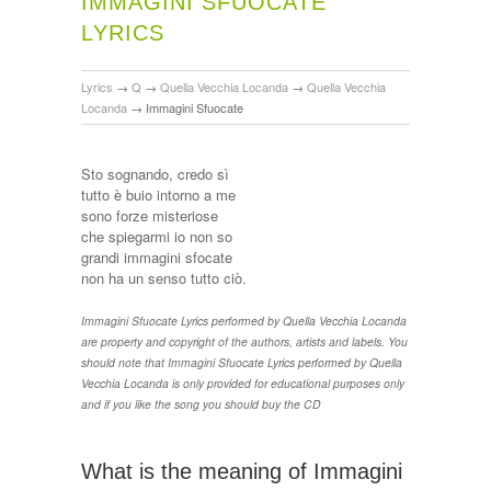
IMMAGINI SFUOCATE
LYRICS
Lyrics
→
Q
→
Quella Vecchia Locanda
→
Quella Vecchia
Locanda
→
Immagini Sfuocate
Sto sognando, credo sì
tutto è buio intorno a me
sono forze misteriose
che spiegarmi io non so
grandi immagini sfocate
non ha un senso tutto ciò.
Immagini Sfuocate Lyrics performed by Quella Vecchia Locanda
are property and copyright of the authors, artists and labels. You
should note that Immagini Sfuocate Lyrics performed by Quella
Vecchia Locanda is only provided for educational purposes only
and if you like the song you should buy the CD
What is the meaning of Immagini