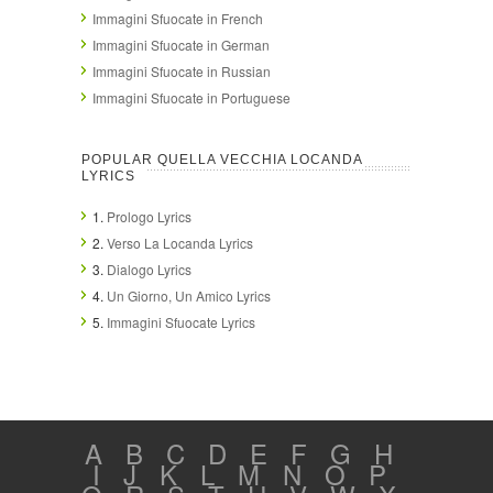
Immagini Sfuocate in French
Immagini Sfuocate in German
Immagini Sfuocate in Russian
Immagini Sfuocate in Portuguese
POPULAR QUELLA VECCHIA LOCANDA
LYRICS
1.
Prologo Lyrics
2.
Verso La Locanda Lyrics
3.
Dialogo Lyrics
4.
Un Giorno, Un Amico Lyrics
5.
Immagini Sfuocate Lyrics
A
B
C
D
E
F
G
H
I
J
K
L
M
N
O
P