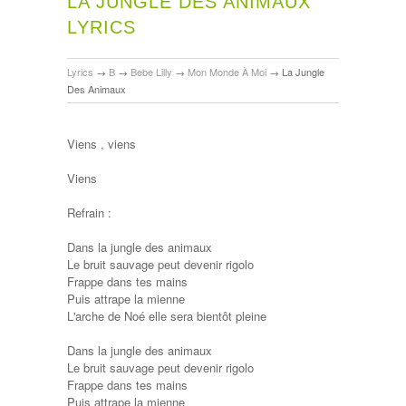
LA JUNGLE DES ANIMAUX
LYRICS
Lyrics
→
B
→
Bebe Lilly
→
Mon Monde À Moi
→
La Jungle
Des Animaux
Viens , viens
Viens
Refrain :
Dans la jungle des animaux
Le bruit sauvage peut devenir rigolo
Frappe dans tes mains
Puis attrape la mienne
L'arche de Noé elle sera bientôt pleine
Dans la jungle des animaux
Le bruit sauvage peut devenir rigolo
Frappe dans tes mains
Puis attrape la mienne